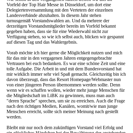
Vorfeld der Top Hair Messe in Düsseldorf, um dort eine
Delegiertenversammlung mit den Vertetern der einzelnen
Landesverbände abzuhalten. In diesem Jahr stehen
turnusgemäß Vorstandswahlen an. Und da mehrere der
derzeitigen Vorstandsmitglieder bereits im Vorfeld bekannt
gegeben haben, dass sie für eine Wiederwahl nicht zur
Verfügung stehen, so wie ich selbst auch, blicken wir gespannt
auf diesen Tag und das Wahlergebnis.
Vorab möchte ich hier gerne die Möglichkeit nutzen und mich
für das mir in den vergagenen Jahren entgegengebrachte
Vertrauen bei euch bedanken. Es war eine schöne Zeit und eine
tolle Aufgabe. Die Arbeit in und mit dem Bundesvorstand hat
mir wirklich immer sehr viel Spaß gemacht. Gleichzeitig bin ich
davon überzeugt, dass das Resort Homepage/Webmaster nun
von einer jüngeren Person übernommen werden sollte. Denn
wenn wir es schaffen wollen, wieder mehr junge Menschen für
die Mitgliedschaft im LiBK zu gewinnen, muss man auch
"deren Sprache" sprechen, um sie zu erreichen. Auch die Frage
nach den richtigen Medien, Kanälen, womit/wie man junge
Menschen erreicht, sollte sich meiner Meinung nach gestellt
werden.
Bleibt mir nur noch dem zukünftigen Vorstand viel Erfolg und
ein glückliches Händchen bei der Bewältigung der anstehenden