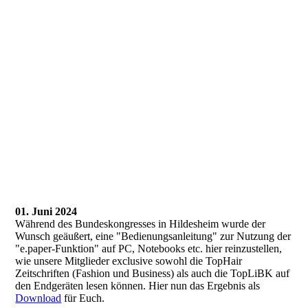
Image (8)
Image (16)
Image (29)
Image (32)
Image (33)
IMG_5209
01. Juni 2024
Während des Bundeskongresses in Hildesheim wurde der
Wunsch geäußert, eine "Bedienungsanleitung" zur Nutzung der
"e.paper-Funktion" auf PC, Notebooks etc. hier reinzustellen,
wie unsere Mitglieder exclusive sowohl die TopHair
Zeitschriften (Fashion und Business) als auch die TopLiBK auf
den Endgeräten lesen können. Hier nun das Ergebnis als
Download
für Euch.