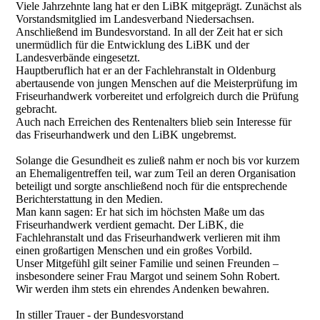
Viele Jahrzehnte lang hat er den LiBK mitgeprägt. Zunächst als
Vorstandsmitglied im Landesverband Niedersachsen.
Anschließend im Bundesvorstand. In all der Zeit hat er sich
unermüdlich für die Entwicklung des LiBK und der
Landesverbände eingesetzt.
Hauptberuflich hat er an der Fachlehranstalt in Oldenburg
abertausende von jungen Menschen auf die Meisterprüfung im
Friseurhandwerk vorbereitet und erfolgreich durch die Prüfung
gebracht.
Auch nach Erreichen des Rentenalters blieb sein Interesse für
das Friseurhandwerk und den LiBK ungebremst.
Solange die Gesundheit es zuließ nahm er noch bis vor kurzem
an Ehemaligentreffen teil, war zum Teil an deren Organisation
beteiligt und sorgte anschließend noch für die entsprechende
Berichterstattung in den Medien.
Man kann sagen: Er hat sich im höchsten Maße um das
Friseurhandwerk verdient gemacht. Der LiBK, die
Fachlehranstalt und das Friseurhandwerk verlieren mit ihm
einen großartigen Menschen und ein großes Vorbild.
Unser Mitgefühl gilt seiner Familie und seinen Freunden –
insbesondere seiner Frau Margot und seinem Sohn Robert.
Wir werden ihm stets ein ehrendes Andenken bewahren.
In stiller Trauer - der Bundesvorstand