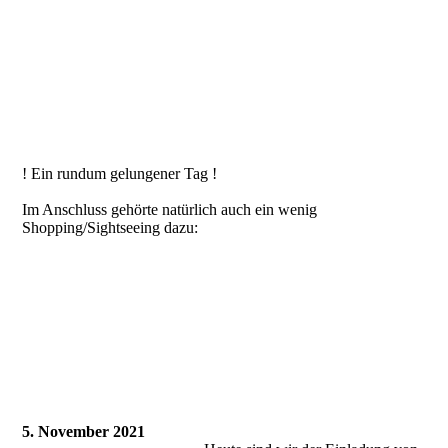
KAO-E 3
KAO-E 4
KAO-E 5
KAO-E 7
! Ein rundum gelungener Tag !
Im Anschluss gehörte natürlich auch ein wenig
Shopping/Sightseeing dazu:
5. November 2021