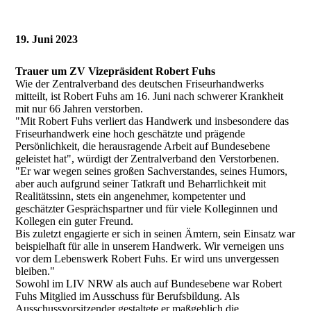
19. Juni 2023
Trauer um ZV Vizepräsident Robert Fuhs
Wie der Zentralverband des deutschen Friseurhandwerks
mitteilt, ist Robert Fuhs am 16. Juni nach schwerer Krankheit
mit nur 66 Jahren verstorben.
"Mit Robert Fuhs verliert das Handwerk und insbesondere das
Friseurhandwerk eine hoch geschätzte und prägende
Persönlichkeit, die herausragende Arbeit auf Bundesebene
geleistet hat", würdigt der Zentralverband den Verstorbenen.
"Er war wegen seines großen Sachverstandes, seines Humors,
aber auch aufgrund seiner Tatkraft und Beharrlichkeit mit
Realitätssinn, stets ein angenehmer, kompetenter und
geschätzter Gesprächspartner und für viele Kolleginnen und
Kollegen ein guter Freund.
Bis zuletzt engagierte er sich in seinen Ämtern, sein Einsatz war
beispielhaft für alle in unserem Handwerk. Wir verneigen uns
vor dem Lebenswerk Robert Fuhs. Er wird uns unvergessen
bleiben."
Sowohl im LIV NRW als auch auf Bundesebene war Robert
Fuhs Mitglied im Ausschuss für Berufsbildung. Als
Ausschussvorsitzender gestaltete er maßgeblich die