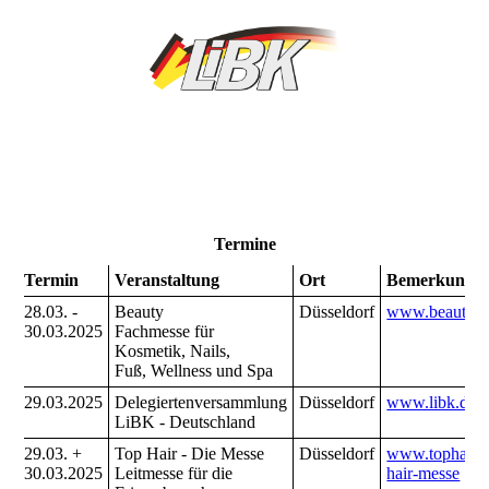
Termine
Termin
Veranstaltung
Ort
Bemerkung/
28.03. -
Beauty
Düsseldorf
www.beauty.d
30.03.2025
Fachmesse für
Kosmetik, Nails,
Fuß, Wellness und Spa
29.03.2025
Delegiertenversammlung
Düsseldorf
www.libk.de
LiBK - Deutschland
29.03. +
Top Hair - Die Messe
Düsseldorf
www.tophair.d
30.03.2025
Leitmesse für die
hair-messe