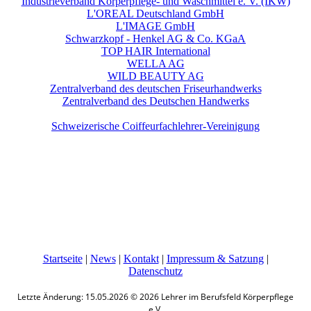
Industrieverband Körperpflege- und Waschmittel e. V. (IKW)
L'OREAL Deutschland GmbH
L'IMAGE GmbH
Schwarzkopf - Henkel AG & Co. KGaA
TOP HAIR International
WELLA AG
WILD BEAUTY AG
Zentralverband des deutschen Friseurhandwerks
Zentralverband des Deutschen Handwerks
Schweizerische Coiffeurfachlehrer-Vereinigung
Startseite
|
News
|
Kontakt
|
Impressum & Satzung
|
Datenschutz
Letzte Änderung: 15.05.2026 © 2026 Lehrer im Berufsfeld Körperpflege
e.V.