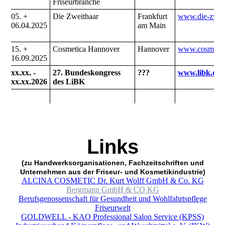
Friseurbranche
05. +
Die Zweithaar
Frankfurt
www.die-zweit
06.04.2025
am Main
15. +
Cosmetica Hannover
Hannover
www.cosmetic
16.09.2025
xx.xx. -
27. Bundeskongress
???
www.libk.de
xx.xx.2026
des LiBK
Lin
ks
(zu Handwerksorganisationen, Fachzeitschriften und
Unternehmen aus der Friseur- und Kosmetikindustrie)
ALCINA COSMETIC Dr. Kurt Wolff GmbH & Co. KG
Bergmann GmbH & CO KG
Berufsgenossenschaft für Gesundheit und Wohlfahrtspflege
Friseurwelt
GOLDWELL - KAO Professional Salon Service (KPSS)