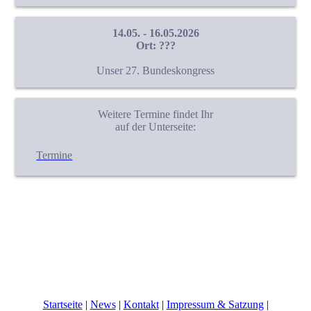
14.05. - 16.05.2026
Ort: ???
Unser 27. Bundeskongress
Weitere Termine findet Ihr
auf der Unterseite:
Termine
Startseite
|
News
|
Kontakt
|
Impressum & Satzung
|